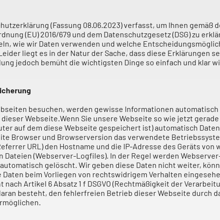
hutzerklärung (Fassung 08.06.2023) verfasst, um Ihnen gemäß d
dnung (EU) 2016/679 und dem Datenschutzgesetz (DSG) zu erklä
eln, wie wir Daten verwenden und welche Entscheidungsmöglich
eider liegt es in der Natur der Sache, dass diese Erklärungen se
lung jedoch bemüht die wichtigsten Dinge so einfach und klar w
icherung
bseiten besuchen, werden gewisse Informationen automatisch e
f dieser Webseite.Wenn Sie unsere Webseite so wie jetzt gerade
er auf dem diese Webseite gespeichert ist) automatisch Daten
ite Browser und Browserversion das verwendete Betriebssyste
Referrer URL) den Hostname und die IP-Adresse des Geräts von 
in Dateien (Webserver-Logfiles). In der Regel werden Webserve
automatisch gelöscht. Wir geben diese Daten nicht weiter, könn
e Daten beim Vorliegen von rechtswidrigem Verhalten eingeseh
nach Artikel 6 Absatz 1 f DSGVO (Rechtmäßigkeit der Verarbeitu
daran besteht, den fehlerfreien Betrieb dieser Webseite durch d
ermöglichen.